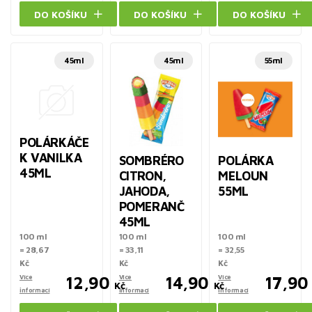
DO KOŠÍKU
DO KOŠÍKU
DO KOŠÍKU
45ml
45ml
55ml
POLÁRKÁČE
K VANILKA
SOMBRÉRO
POLÁRKA
45ML
CITRON,
MELOUN
JAHODA,
55ML
POMERANČ
45ML
100 ml
100 ml
100 ml
= 28,67
= 33,11
= 32,55
Kč
Kč
Kč
Více
12,90
Více
14,90
Více
17,90
Kč
Kč
informací
informací
informací