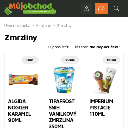
Úvodní stránka
Mražené
Zmrzliny
Zmrzliny
17 produktů:
řazeno:
dle doporučení
90ml
350ml
110ml
ALGIDA
TIPAFROST
IMPERIUM
NOGGER
SNÍH
PISTÁCIE
KARAMEL
VANILKOVÝ
110ML
90ML
ZMRZLINA
350ML