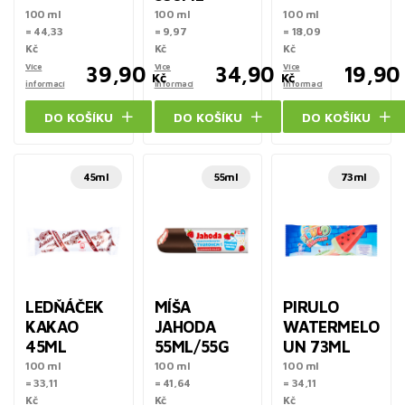
100 ml
100 ml
100 ml
= 44,33
= 9,97
= 18,09
Kč
Kč
Kč
Více
39,90
Více
34,90
Více
19,90
Kč
Kč
informací
informací
informací
DO KOŠÍKU
DO KOŠÍKU
DO KOŠÍKU
45ml
55ml
73ml
LEDŇÁČEK
MÍŠA
PIRULO
KAKAO
JAHODA
WATERMELO
45ML
55ML/55G
UN 73ML
100 ml
100 ml
100 ml
= 33,11
= 41,64
= 34,11
Kč
Kč
Kč