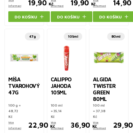
Více
19,90
Více
19,90
Více
14,90
Kč
Kč
informací
informací
informací
DO KOŠÍKU
DO KOŠÍKU
DO KOŠÍKU
47g
105ml
80ml
MÍŠA
CALIPPO
ALGIDA
TVAROHOVÝ
JAHODA
TWISTER
47G
105ML
GREEN
80ML
100 g =
100 ml
100 ml
48,72
= 35,14
= 37,38
Kč
Kč
Kč
Více
22,90
Více
36,90
Více
29,90
Kč
Kč
informací
informací
informací