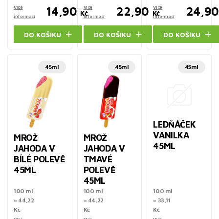
Více
14,90
Více
22,90
Více
24,90
Kč
Kč
informací
informací
informací
DO KOŠÍKU
DO KOŠÍKU
DO KOŠÍKU
45ml
45ml
45ml
LEDŇÁČEK
VANILKA
MROŽ
MROŽ
45ML
JAHODA V
JAHODA V
BÍLÉ POLEVĚ
TMAVÉ
45ML
POLEVĚ
45ML
100 ml
100 ml
100 ml
= 44,22
= 44,22
= 33,11
Kč
Kč
Kč