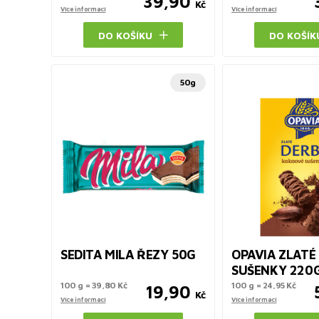
39,90
Kč
Více informací
Více informací
DO KOŠÍKU
DO KOŠÍK
50g
SEDITA MILA ŘEZY 50G
OPAVIA ZLATÉ
SUŠENKY 220
100 g = 39,80 Kč
100 g = 24,95 Kč
19,90
Kč
Více informací
Více informací