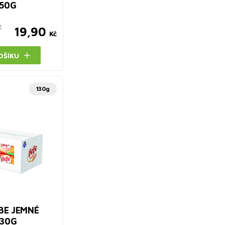
 50G
č
19,90
Kč
OŠÍKU
130g
BE JEMNÉ
130G