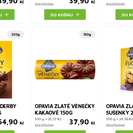
39,90
39,90
Kč
Kč
Více informací
Více informací
U
DO KOŠÍKU
DO K
220g
150g
 DERBY
OPAVIA ZLATÉ VĚNEČKY
OPAVIA ZL
G
KAKAOVÉ 150G
SUŠENKY 
100 g = 25,27 Kč
100 g = 24,95 Kč
54,90
37,90
Kč
Kč
Více informací
Více informací