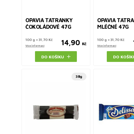
OPAVIA TATRANKY
OPAVIA TATR
ČOKOLÁDOVÉ 47G
MLÉČNÉ 47G
100 g = 31,70 Kč
100 g = 31,70 Kč
14,90
Kč
Více informací
Více informací
DO KOŠÍKU
DO KOŠÍK
38g