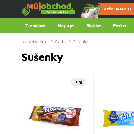
Akční leták 31. 7
Trvanlivé
Nápoje
Sladké
Pečivo
Úvodní stránka
Sladké
Sušenky
Sušenky
47g