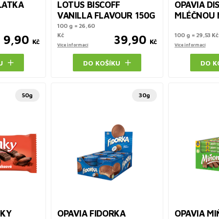
LATKA
LOTUS BISCOFF
OPAVIA DI
VANILLA FLAVOUR 150G
MLÉČNOU 
100 g = 26,60
Kč
100 g = 29,53 Kč
9,90
39,90
Kč
Kč
Více informací
Více informací
U
DO KOŠÍKU
DO K
50g
30g
NKY
OPAVIA FIDORKA
OPAVIA M