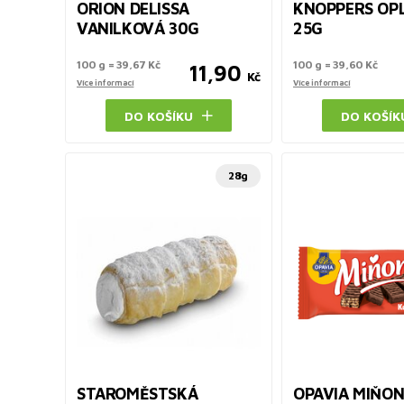
ORION DELISSA
KNOPPERS OP
VANILKOVÁ 30G
25G
100 g = 39,67 Kč
100 g = 39,60 Kč
11,90
Kč
Více informací
Více informací
DO KOŠÍKU
DO KOŠÍK
28g
STAROMĚSTSKÁ
OPAVIA MIŇO