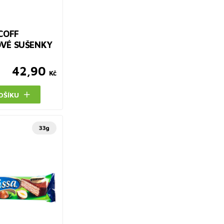
COFF
VÉ SUŠENKY
42,90
Kč
OŠÍKU
33g