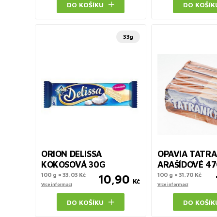
DO KOŠÍKU
DO KOŠÍK
33g
ORION DELISSA
OPAVIA TATR
KOKOSOVÁ 30G
ARAŠÍDOVÉ 4
100 g = 33,03 Kč
100 g = 31,70 Kč
10,90
Kč
Více informací
Více informací
DO KOŠÍKU
DO KOŠÍK