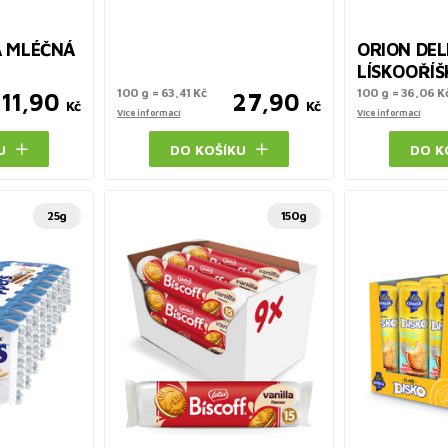
A MLÉČNÁ
ORION DEL
LÍSKOOŘÍ
100 g = 63,41 Kč
100 g = 36,06 K
11,90
27,90
Kč
Kč
Více informací
Více informací
U
DO KOŠÍKU
DO K
25g
150g