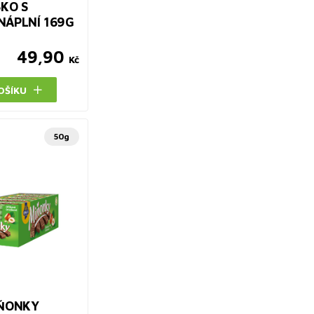
SKO S
NÁPLNÍ 169G
49,90
Kč
OŠÍKU
50g
IŇONKY