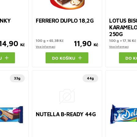
ANKY
FERRERO DUPLO 18,2G
LOTUS BIS
KARAMELO
250G
100 g = 65,38 Kč
100 g = 17,16 Kč
14,90
11,90
Kč
Kč
Více informací
Více informací
U
DO KOŠÍKU
DO K
33g
44g
NUTELLA B-READY 44G