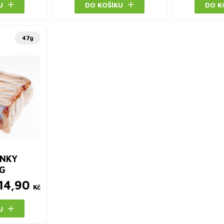
U
DO KOŠÍKU
DO K
47g
ANKY
7G
14,90
Kč
U