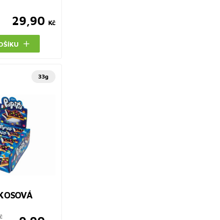
29,90
Kč
OŠÍKU
33g
OKOSOVÁ
č