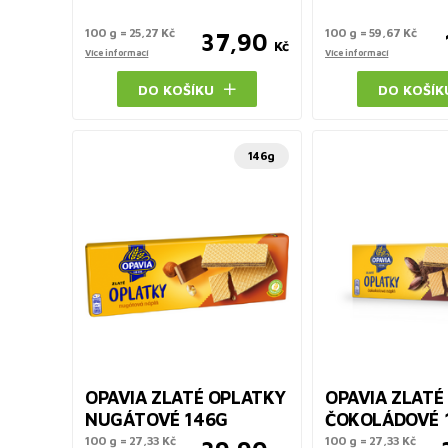
100 g = 25,27 Kč
100 g = 59,67 Kč
37,90
Kč
Více informací
Více informací
DO KOŠÍKU
DO KOŠÍK
146g
OPAVIA ZLATÉ OPLATKY
OPAVIA ZLATÉ
NUGÁTOVÉ 146G
ČOKOLÁDOVÉ 
100 g = 27,33 Kč
100 g = 27,33 Kč