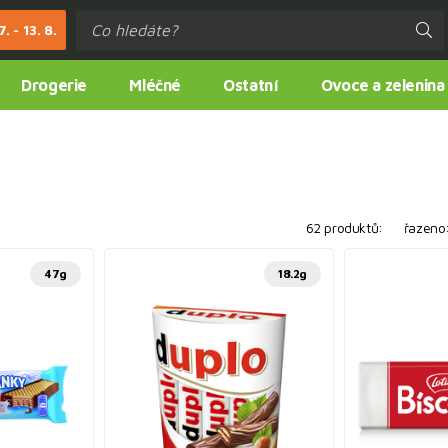
. - 13. 8.
Drogerie
Mléčné
Ostatní
Ovoce a zelenina
62 produktů:
řazeno
47g
18.2g