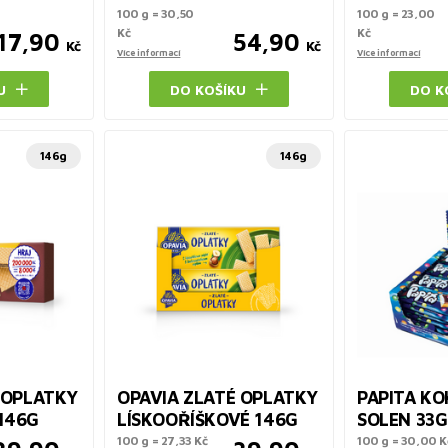
100 g = 30,50
100 g = 23,00
Kč
Kč
17,90
54,90
Kč
Kč
Více informací
Více informací
U
DO KOŠÍKU
DO K
146g
146g
 OPLATKY
OPAVIA ZLATÉ OPLATKY
PAPITA K
146G
LÍSKOOŘÍŠKOVÉ 146G
SOLEN 33G
100 g = 27,33 Kč
100 g = 30,00 K