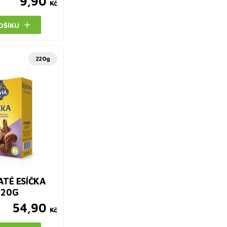
9,90
Kč
OŠÍKU
220g
ATÉ ESÍČKA
220G
54,90
Kč