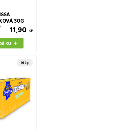
ISSA
ŠKOVÁ 30G
č
11,90
Kč
OŠÍKU
169g