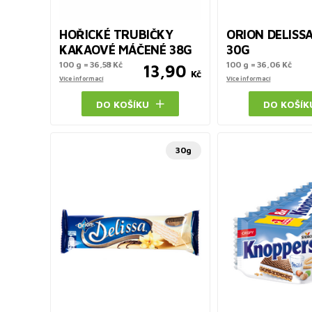
HOŘICKÉ TRUBIČKY
ORION DELISS
KAKAOVÉ MÁČENÉ 38G
30G
100 g = 36,58 Kč
100 g = 36,06 Kč
13,90
Kč
Více informací
Více informací
DO KOŠÍKU
DO KOŠÍK
30g