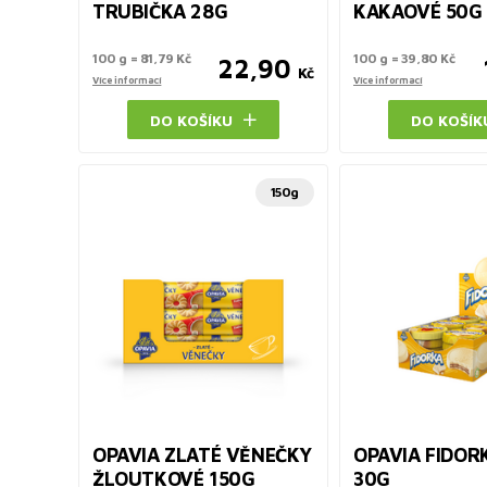
TRUBIČKA 28G
KAKAOVÉ 50G
100 g = 81,79 Kč
100 g = 39,80 Kč
22,90
Kč
Více informací
Více informací
DO KOŠÍKU
DO KOŠÍK
150g
OPAVIA ZLATÉ VĚNEČKY
OPAVIA FIDOR
ŽLOUTKOVÉ 150G
30G