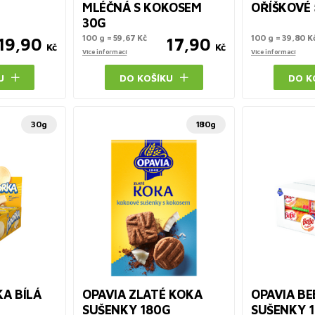
MLÉČNÁ S KOKOSEM
OŘÍŠKOVÉ
30G
100 g = 59,67 Kč
100 g = 39,80 K
19,90
17,90
Kč
Kč
Více informací
Více informací
U
DO KOŠÍKU
DO K
30g
180g
KA BÍLÁ
OPAVIA ZLATÉ KOKA
OPAVIA BE
SUŠENKY 180G
SUŠENKY 