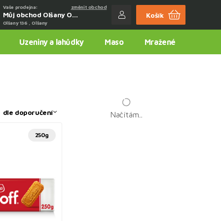
Vaše prodejna:
změnit obchod
Můj obchod Olšany Obchůdek u Marušky
Košík
Olšany 136 , Olšany
Uzeniny a lahůdky
Maso
Mražené
:
dle doporučení
Načítám...
250g