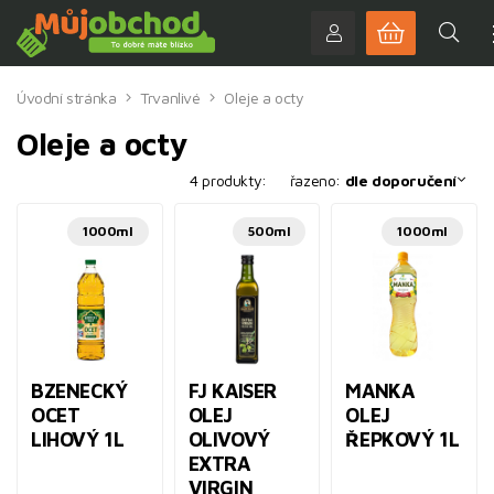
Úvodní stránka
Trvanlivé
Oleje a octy
Oleje a octy
4 produkty:
řazeno:
dle doporučení
1000ml
500ml
1000ml
BZENECKÝ
FJ KAISER
MANKA
OCET
OLEJ
OLEJ
LIHOVÝ 1L
OLIVOVÝ
ŘEPKOVÝ 1L
EXTRA
VIRGIN