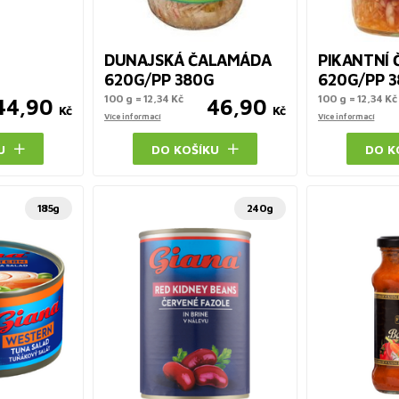
DUNAJSKÁ ČALAMÁDA
PIKANTNÍ
620G/PP 380G
620G/PP 
100 g = 12,34 Kč
100 g = 12,34 Kč
44,90
46,90
Kč
Kč
Více informací
Více informací
U
DO KOŠÍKU
DO K
185g
240g