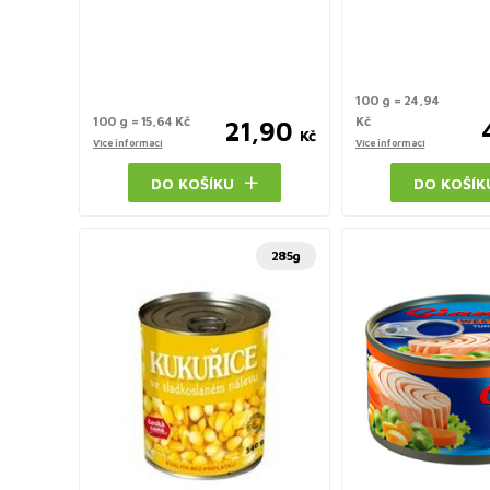
100 g = 24,94
100 g = 15,64 Kč
Kč
21,90
Kč
Více informací
Více informací
DO KOŠÍKU
DO KOŠÍK
285g