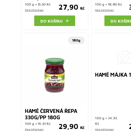
100 g = 15,50 Kč
100 g = 18,80 Kč
27,90
Kč
Více informací
Více informací
DO KOŠÍKU
DO KOŠÍK
180g
HAMÉ MÁJKA 
HAMÉ ČERVENÁ ŘEPA
330G/PP 180G
100 g = 24,92
100 g = 16,61 Kč
Kč
29,90
Kč
Více informací
Více informací