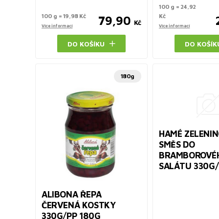
100 g = 24,92
100 g = 19,98 Kč
Kč
79,90
Kč
Více informací
Více informací
DO KOŠÍKU
DO KOŠÍK
180g
HAMÉ ZELENI
SMĚS DO
BRAMBOROVÉ
SALÁTU 330G/
ALIBONA ŘEPA
ČERVENÁ KOSTKY
330G/PP 180G