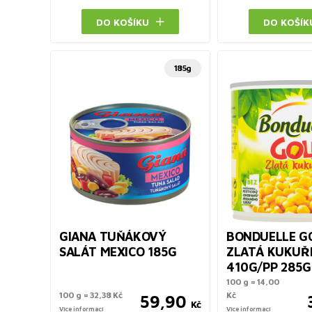
DO KOŠÍKU
DO KOŠÍK
185g
GIANA TUŇÁKOVÝ
BONDUELLE G
SALÁT MEXICO 185G
ZLATÁ KUKUŘ
410G/PP 285G
100 g = 14,00
100 g = 32,38 Kč
Kč
59,90
Kč
Více informací
Více informací