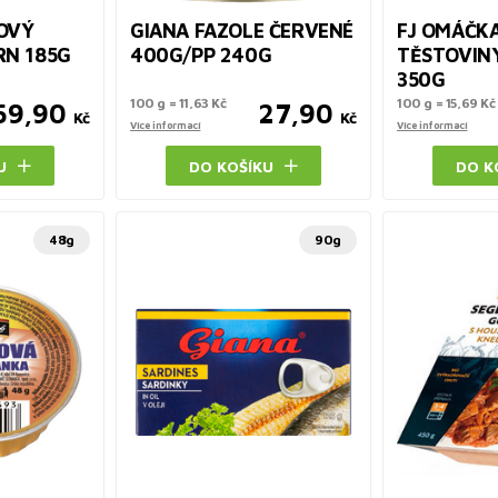
OVÝ
GIANA FAZOLE ČERVENÉ
FJ OMÁČK
RN 185G
400G/PP 240G
TĚSTOVIN
350G
100 g = 11,63 Kč
100 g = 15,69 Kč
59,90
27,90
Kč
Kč
Více informací
Více informací
U
DO KOŠÍKU
DO K
48g
90g