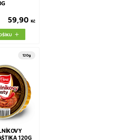
0G
59,90
Kč
OŠÍKU
120g
LNÍKOVY
AŠTIKA 120G