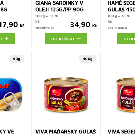
VÁ
GIANA SARDINKY V
HAMÉ SEG
48G
OLEJI 125G/PP 90G
GULÁŠ 45
100 g = 38,78
100 g = 22,20
Kč
Kč
17,90
34,90
Kč
Kč
Více informací
Více informací
U
DO KOŠÍKU
DO K
90g
400g
KY VE
VIVA MAĎARSKÝ GULÁŠ
VIVA SEGE