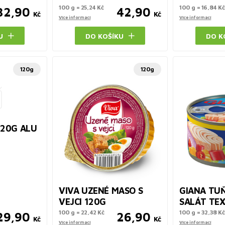
100 g = 25,24 Kč
100 g = 16,84 Kč
32,90
42,90
Kč
Kč
Více informací
Více informací
U
DO KOŠÍKU
DO K
120g
120g
120G ALU
VIVA UZENÉ MASO S
GIANA TU
VEJCI 120G
SALÁT TEX
100 g = 22,42 Kč
100 g = 32,38 Kč
29,90
26,90
Kč
Kč
Více informací
Více informací