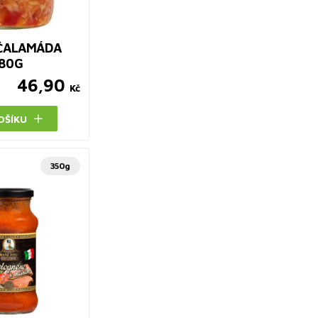
 ČALAMÁDA
380G
46,90
Kč
OŠÍKU
350g