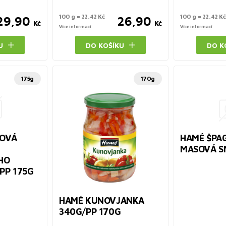
100 g = 22,42 Kč
100 g = 22,42 Kč
29,90
26,90
Kč
Kč
Více informací
Více informací
U
DO KOŠÍKU
DO K
175g
170g
NOVÁ
HAMÉ ŠPA
MASOVÁ S
HO
PP 175G
HAMÉ KUNOVJANKA
340G/PP 170G