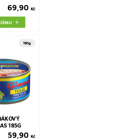
69,90
Kč
OŠÍKU
185g
ŇÁKOVÝ
AS 185G
59,90
Kč