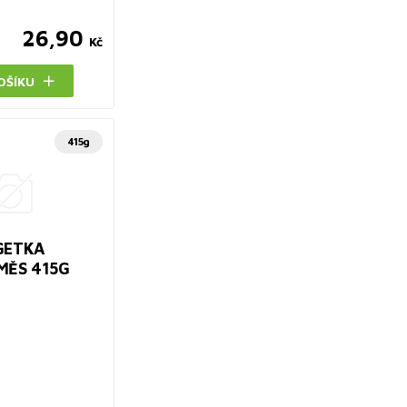
26,90
Kč
OŠÍKU
415g
GETKA
MĚS 415G