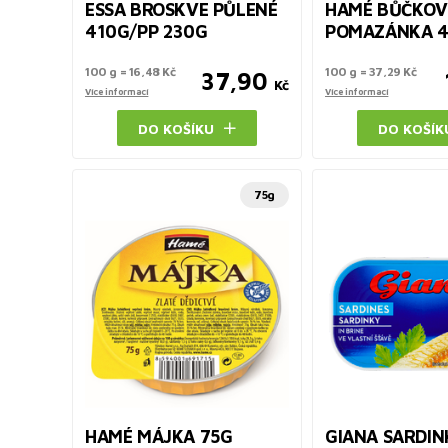
ESSA BROSKVE PŮLENÉ
HAMÉ BŮČKO
410G/PP 230G
POMAZÁNKA 
100 g = 16,48 Kč
100 g = 37,29 Kč
37,90
Kč
Více informací
Více informací
DO KOŠÍKU
DO KOŠÍK
75g
HAMÉ MÁJKA 75G
GIANA SARDIN