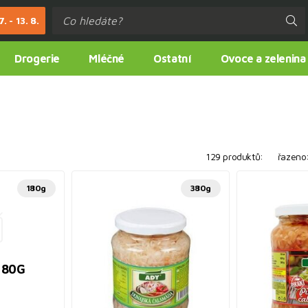
. - 13. 8.
Drogerie
Mléčné
Ostatní
Ovoce a zelenina
129 produktů:
řazeno
180g
380g
180G