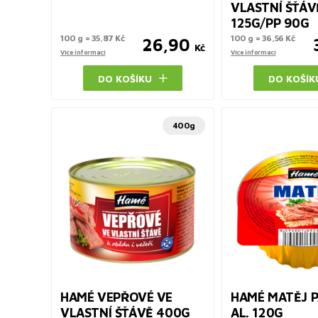
VLASTNÍ ŠŤÁV
125G/PP 90G
100 g = 35,87 Kč
100 g = 36,56 Kč
26,90
Kč
Více informací
Více informací
DO KOŠÍKU
DO KOŠÍK
400g
HAMÉ VEPŘOVÉ VE
HAMÉ MATĚJ P
VLASTNÍ ŠŤÁVĚ 400G
AL. 120G