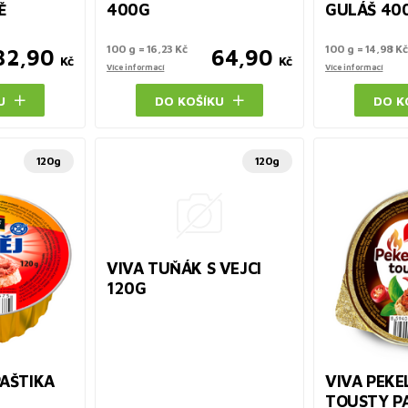
Ě
400G
GULÁŠ 40
100 g = 16,23 Kč
100 g = 14,98 Kč
32,90
64,90
Kč
Kč
Více informací
Více informací
U
DO KOŠÍKU
DO K
120g
120g
VIVA TUŇÁK S VEJCI
120G
AŠTIKA
VIVA PEKE
TOUSTY P