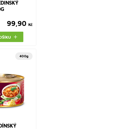
EDINSKÝ
0G
99,90
Kč
OŠÍKU
400g
DÍNSKÝ