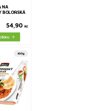
A NA
Y BOLOŇSKÁ
54,90
Kč
OŠÍKU
450g