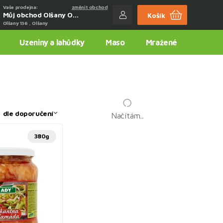
Vaše prodejna:
změnit obchod
Můj obchod Olšany Obchůdek u Marušky
Košík
Olšany 136 , Olšany
Uzeniny a lahůdky
Maso
Mražené
:
dle doporučení
Načítám...
380g