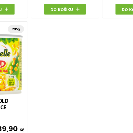
U
DO KOŠÍKU
DO K
285g
OLD
ICE
39,90
Kč