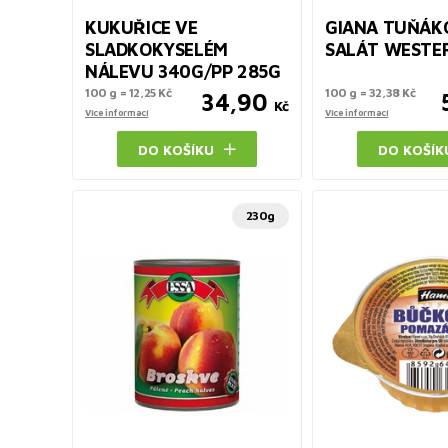
KUKUŘICE VE
GIANA TUŇÁK
SLADKOKYSELÉM
SALÁT WESTE
NÁLEVU 340G/PP 285G
100 g = 12,25 Kč
100 g = 32,38 Kč
34,90
Kč
Více informací
Více informací
DO KOŠÍKU
DO KOŠÍK
230g