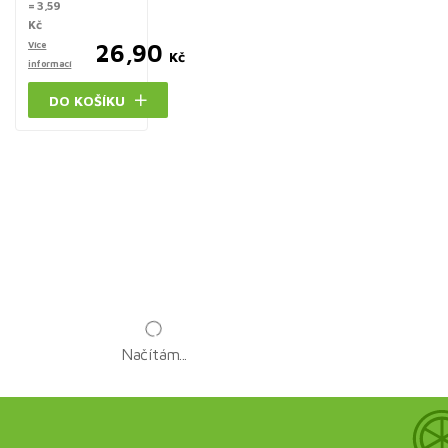
= 3,59
Kč
Více
26,90
Kč
informací
DO KOŠÍKU
Načítám...