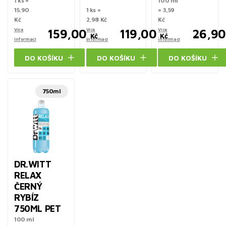
1 ks =
100 ml
15,90
1 ks =
= 3,59
Kč
2,98 Kč
Kč
Více
159,00
Více
119,00
Více
26,90
Kč
Kč
informací
informací
informací
DO KOŠÍKU
DO KOŠÍKU
DO KOŠÍKU
750ml
DR.WITT
RELAX
ČERNÝ
RYBÍZ
750ML PET
100 ml