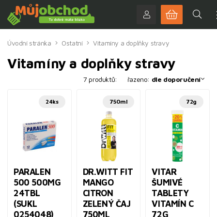
Úvodní stránka
Ostatní
Vitamíny a doplňky stravy
Vitamíny a doplňky stravy
7 produktů:
řazeno:
dle doporučení
24ks
750ml
72g
PARALEN
DR.WITT FIT
VITAR
500 500MG
MANGO
ŠUMIVÉ
24TBL
CITRON
TABLETY
(SUKL
ZELENÝ ČAJ
VITAMÍN C
0254048)
750ML
72G