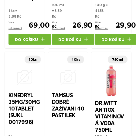
100 ml
100 g =
1 ks =
= 3,59
41,53
2,88 Kč
Kč
Kč
Více
69,00
Více
26,90
Více
29,90
Kč
Kč
informací
informací
informací
DO KOŠÍKU
DO KOŠÍKU
DO KOŠÍKU
10ks
40ks
750ml
KINEDRYL
TAMSUS
25MG/30MG
DOBRÉ
DR.WITT
10TABLET
ZAŽÍVÁNÍ 40
ANTIOX
(SUKL
PASTILEK
VITAMINOV
0017996)
Á VODA
750ML