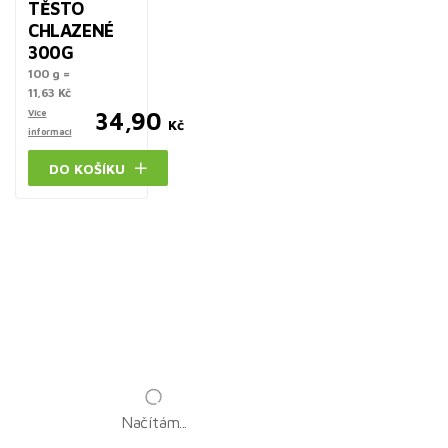
TĚSTO
CHLAZENÉ
300G
100 g =
11,63 Kč
Více
34,90
Kč
informací
DO KOŠÍKU
Načítám...