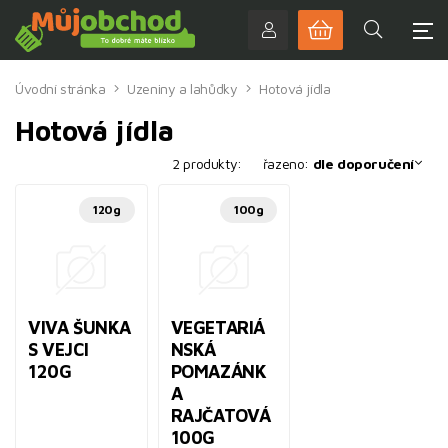
Úvodní stránka
Uzeniny a lahůdky
Hotová jídla
Hotová jídla
2 produkty:
řazeno:
dle doporučení
120g
100g
VIVA ŠUNKA
VEGETARIÁ
S VEJCI
NSKÁ
120G
POMAZÁNK
A
RAJČATOVÁ
100G